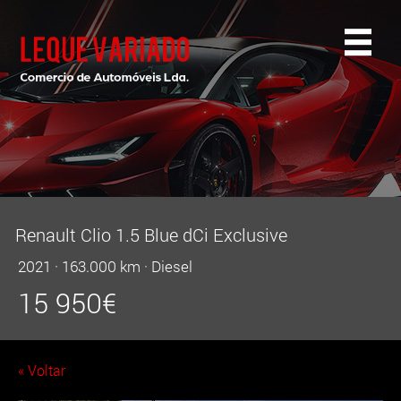
Renault Clio 1.5 Blue dCi Exclusive
2021
·
163.000 km
·
Diesel
15 950
€
« Voltar