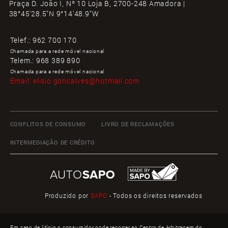
Praça D. João I, Nº 10 Loja B, 2700-248 Amadora |
38°45'28.5"N 9°14'48.9"W
Telef.:
962 700 170
Chamada para a rede móvel nacional
Telem.:
968 389 890
Chamada para a rede móvel nacional
Email:
elisio.goncalves@hotmail.com
CONFLITOS DE CONSUMO
LIVRO DE RECLAMAÇÕES
INTERMEDIAÇÃO DE CRÉDITO
Produzido por
SAPO
- Todos os direitos reservados
Em caso de litígio o consumidor pode recorrer ao Centro de Arbitragem do