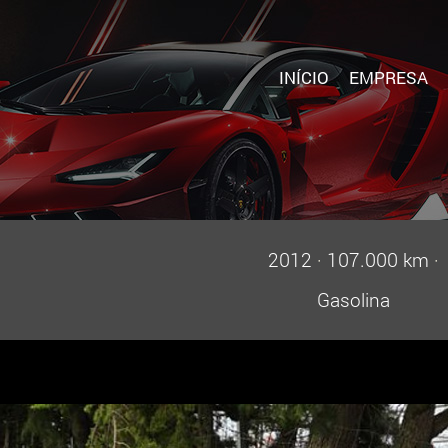
INÍCIO
EMPRESA
2012
·
107.000 km
·
Gasolina