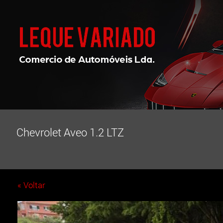
Chevrolet Aveo 1.2 LTZ
« Voltar