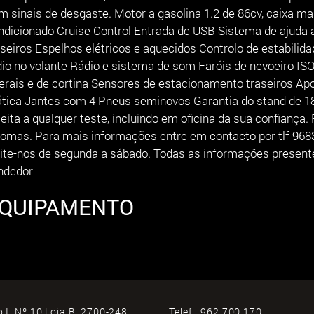
m sinais de desgaste. Motor a gasolina 1.2 de 86cv, caixa man
ndicionado Cruise Control Entrada de USB Sistema de ajuda a
aseiros Espelhos elétricos e aquecidos Controlo de estabili
dio no volante Rádio e sistema de som Faróis de nevoeiro ISOF
terais e de cortina Sensores de estacionamento traseiros A
ática Jantes com 4 Pneus seminovos Garantia do stand de 18
jeita a qualquer teste, incluindo em oficina da sua confiança
tomas. Para mais informações entre em contacto por tlf 968
site-nos de segunda a sábado. Todas as informações presen
ndedor
QUIPAMENTO
 I, Nº 10 Loja B, 2700-248
Telef.:
962 700 170