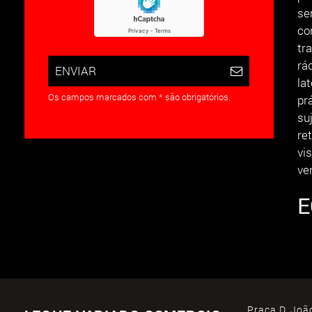
se
co
tr
rá
ENVIAR
la
Os campos marcados com * são obrigatórios.
pr
su
re
vi
ve
E
Praça D. João